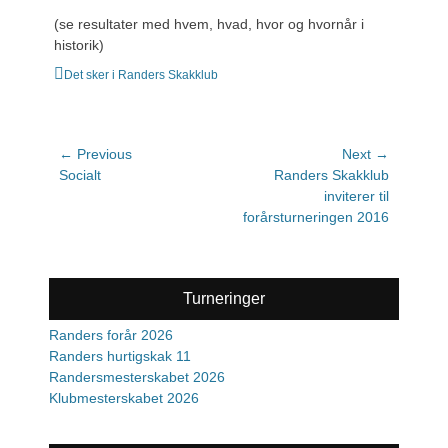
(se resultater med hvem, hvad, hvor og hvornår i
historik)
Categories
Det sker i Randers Skakklub
Indlægsnavigation
← Previous
Next →
Previous
Socialt
Next
Randers Skakklub
post:
post:
inviterer til
forårsturneringen 2016
Turneringer
Randers forår 2026
Randers hurtigskak 11
Randersmesterskabet 2026
Klubmesterskabet 2026