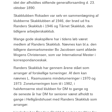
idet der afholdtes stiftende generalforsamling d. 23.
oktober 1890.
Skakklubben Rokaden var selv en sammenlægning af
klubberne Skakklubben af 1946, der brød ud fra
Randers Skakklub i 1946 og Tårnet Skakklub, den
tidligere arbejderskakklub.
Mange gode skakspillere har i tidens løb været
medlem af Randers Skakklub. Nævnes kan bl.a. den
tidligere danmarksmester Bo Jacobsen samt afdøde
Mogens Christensen, som var International Mester i
korrespondanceskak.
Randers Skakklub har gennem årene stået som
arrangør af forskellige turneringer. Af dem kan
nævnes L. Rasmussens mindeturneringer i 1970 og
1973. Zoneturneringen kom til i 1982, i
halvfemserne stod klubben for DM to gange og
de seneste år har DM for seniorer været afholdt to
gange i Helligåndshuset med Randers Skakklub som
arrangør.