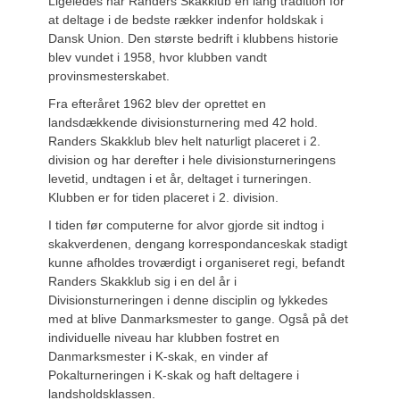
Ligeledes har Randers Skakklub en lang tradition for
at deltage i de bedste rækker indenfor holdskak i
Dansk Union. Den største bedrift i klubbens historie
blev vundet i 1958, hvor klubben vandt
provinsmesterskabet.
Fra efteråret 1962 blev der oprettet en
landsdækkende divisionsturnering med 42 hold.
Randers Skakklub blev helt naturligt placeret i 2.
division og har derefter i hele divisionsturneringens
levetid, undtagen i et år, deltaget i turneringen.
Klubben er for tiden placeret i 2. division.
I tiden før computerne for alvor gjorde sit indtog i
skakverdenen, dengang korrespondanceskak stadigt
kunne afholdes troværdigt i organiseret regi, befandt
Randers Skakklub sig i en del år i
Divisionsturneringen i denne disciplin og lykkedes
med at blive Danmarksmester to gange. Også på det
individuelle niveau har klubben fostret en
Danmarksmester i K-skak, en vinder af
Pokalturneringen i K-skak og haft deltagere i
landsholdsklassen.