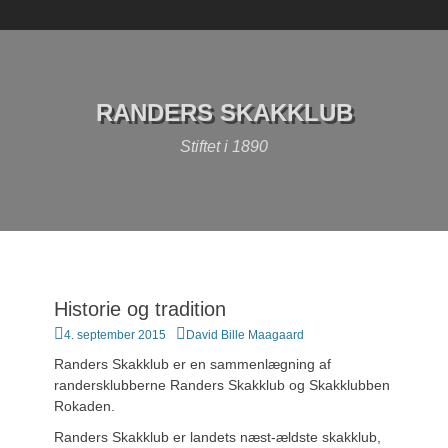
Skip
to
content
RANDERS SKAKKLUB
Stiftet i 1890
Historie og tradition
Posted
4. september 2015
Author
David Bille Maagaard
on
Randers Skakklub er en sammenlægning af
randersklubberne Randers Skakklub og Skakklubben
Rokaden.
Randers Skakklub er landets næst-ældste skakklub,