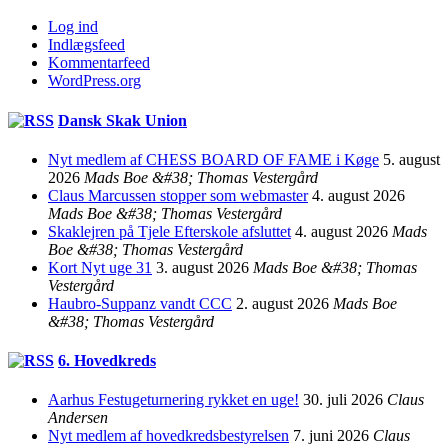
Log ind
Indlægsfeed
Kommentarfeed
WordPress.org
Dansk Skak Union
Nyt medlem af CHESS BOARD OF FAME i Køge
5. august
2026
Mads Boe &#38; Thomas Vestergård
Claus Marcussen stopper som webmaster
4. august 2026
Mads Boe &#38; Thomas Vestergård
Skaklejren på Tjele Efterskole afsluttet
4. august 2026
Mads
Boe &#38; Thomas Vestergård
Kort Nyt uge 31
3. august 2026
Mads Boe &#38; Thomas
Vestergård
Haubro-Suppanz vandt CCC
2. august 2026
Mads Boe
&#38; Thomas Vestergård
6. Hovedkreds
Aarhus Festugeturnering rykket en uge!
30. juli 2026
Claus
Andersen
Nyt medlem af hovedkredsbestyrelsen
7. juni 2026
Claus