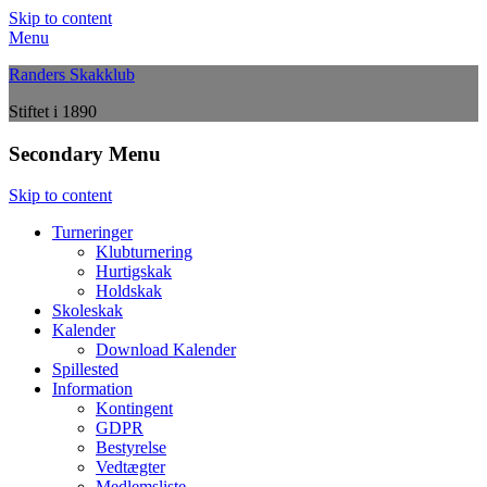
Skip to content
Menu
Randers Skakklub
Stiftet i 1890
Secondary Menu
Skip to content
Turneringer
Klubturnering
Hurtigskak
Holdskak
Skoleskak
Kalender
Download Kalender
Spillested
Information
Kontingent
GDPR
Bestyrelse
Vedtægter
Medlemsliste