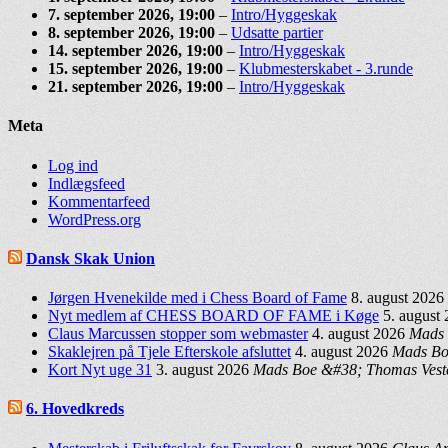
7. september 2026
, 19:00
–
Intro/Hyggeskak
8. september 2026
, 19:00
–
Udsatte partier
14. september 2026
, 19:00
–
Intro/Hyggeskak
15. september 2026
, 19:00
–
Klubmesterskabet - 3.runde
21. september 2026
, 19:00
–
Intro/Hyggeskak
Meta
Log ind
Indlægsfeed
Kommentarfeed
WordPress.org
Dansk Skak Union
Jørgen Hvenekilde med i Chess Board of Fame
8. august 2026
Nyt medlem af CHESS BOARD OF FAME i Køge
5. august
Claus Marcussen stopper som webmaster
4. august 2026
Mads 
Skaklejren på Tjele Efterskole afsluttet
4. august 2026
Mads Bo
Kort Nyt uge 31
3. august 2026
Mads Boe &#38; Thomas Vest
6. Hovedkreds