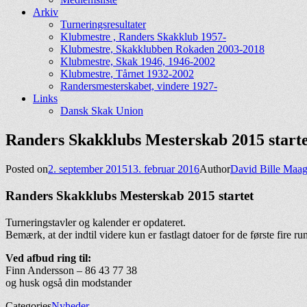
Arkiv
Turneringsresultater
Klubmestre , Randers Skakklub 1957-
Klubmestre, Skakklubben Rokaden 2003-2018
Klubmestre, Skak 1946, 1946-2002
Klubmestre, Tårnet 1932-2002
Randersmesterskabet, vindere 1927-
Links
Dansk Skak Union
Randers Skakklubs Mesterskab 2015 starte
Posted on
2. september 2015
13. februar 2016
Author
David Bille Maag
Randers Skakklubs Mesterskab 2015 startet
Turneringstavler og kalender er opdateret.
Bemærk, at der indtil videre kun er fastlagt datoer for de første fire ru
Ved afbud ring til:
Finn Andersson – 86 43 77 38
og husk også din modstander
Categories
Nyheder