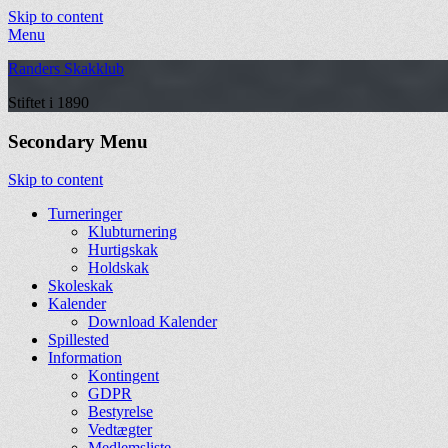
Skip to content
Menu
Randers Skakklub
Stiftet i 1890
Secondary Menu
Skip to content
Turneringer
Klubturnering
Hurtigskak
Holdskak
Skoleskak
Kalender
Download Kalender
Spillested
Information
Kontingent
GDPR
Bestyrelse
Vedtægter
Medlemsliste