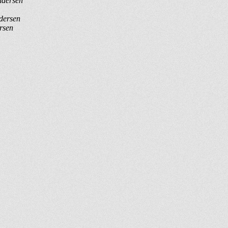
ndersen
dersen
rsen