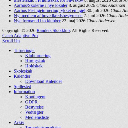
Mesterskab i Friluftsskak for Favrskov
8. august 2026
Claus A
Aarhus/Skolerne i nye lokaler
8. august 2026
Claus Andersen
Aarhus Festugeturnering rykket en uge!
30. juli 2026
Claus An
Nyt medlem af hovedkredsbestyrelsen
7. juni 2026
Claus Ande
Nye formænd i to klubber
22. maj 2026
Claus Andersen
Copyright © 2026
Randers Skakklub
. All Rights Reserved.
Catch Adaptive Pro
Scroll Up
Turneringer
Klubturnering
Hurtigskak
Holdskak
Skoleskak
Kalender
Download Kalender
Spillested
Information
Kontingent
GDPR
Bestyrelse
Vedtægter
Medlemsliste
Arkiv
Turneringsresultater