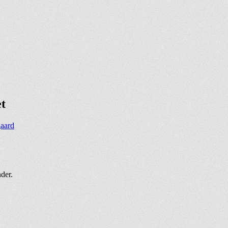
t
aard
nder.