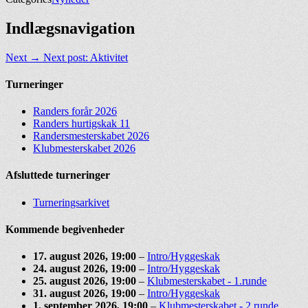
Indlægsnavigation
Next →
Next post:
Aktivitet
Turneringer
Randers forår 2026
Randers hurtigskak 11
Randersmesterskabet 2026
Klubmesterskabet 2026
Afsluttede turneringer
Turneringsarkivet
Kommende begivenheder
17. august 2026
, 19:00
–
Intro/Hyggeskak
24. august 2026
, 19:00
–
Intro/Hyggeskak
25. august 2026
, 19:00
–
Klubmesterskabet - 1.runde
31. august 2026
, 19:00
–
Intro/Hyggeskak
1. september 2026
, 19:00
–
Klubmesterskabet - 2.runde