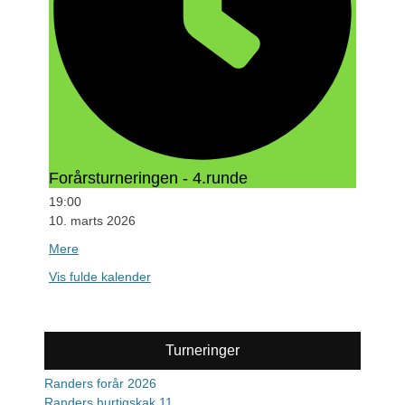
Forårsturneringen - 4.runde
19:00
10. marts 2026
Mere
om
{title}
Vis fulde kalender
Turneringer
Randers forår 2026
Randers hurtigskak 11