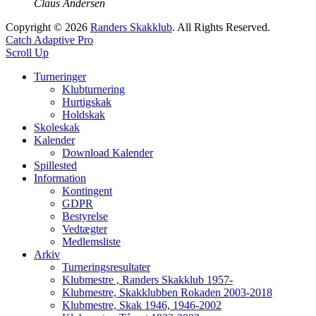
Claus Andersen
Copyright © 2026
Randers Skakklub
. All Rights Reserved.
Catch Adaptive Pro
Scroll Up
Turneringer
Klubturnering
Hurtigskak
Holdskak
Skoleskak
Kalender
Download Kalender
Spillested
Information
Kontingent
GDPR
Bestyrelse
Vedtægter
Medlemsliste
Arkiv
Turneringsresultater
Klubmestre , Randers Skakklub 1957-
Klubmestre, Skakklubben Rokaden 2003-2018
Klubmestre, Skak 1946, 1946-2002