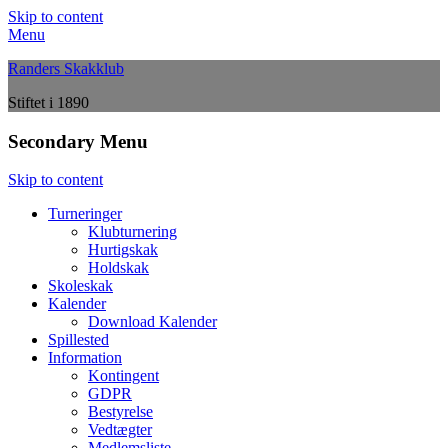
Skip to content
Menu
Randers Skakklub
Stiftet i 1890
Secondary Menu
Skip to content
Turneringer
Klubturnering
Hurtigskak
Holdskak
Skoleskak
Kalender
Download Kalender
Spillested
Information
Kontingent
GDPR
Bestyrelse
Vedtægter
Medlemsliste