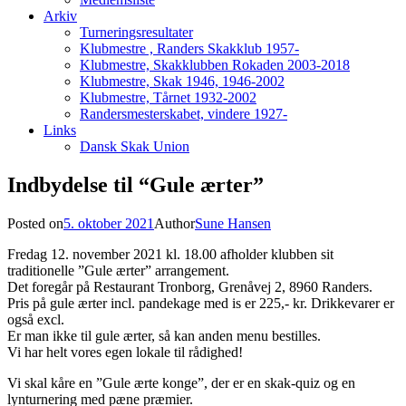
Arkiv
Turneringsresultater
Klubmestre , Randers Skakklub 1957-
Klubmestre, Skakklubben Rokaden 2003-2018
Klubmestre, Skak 1946, 1946-2002
Klubmestre, Tårnet 1932-2002
Randersmesterskabet, vindere 1927-
Links
Dansk Skak Union
Indbydelse til “Gule ærter”
Posted on
5. oktober 2021
Author
Sune Hansen
Fredag 12. november 2021 kl. 18.00 afholder klubben sit
traditionelle ”Gule ærter” arrangement.
Det foregår på Restaurant Tronborg, Grenåvej 2, 8960 Randers.
Pris på gule ærter incl. pandekage med is er 225,- kr. Drikkevarer er
også excl.
Er man ikke til gule ærter, så kan anden menu bestilles.
Vi har helt vores egen lokale til rådighed!
Vi skal kåre en ”Gule ærte konge”, der er en skak-quiz og en
lynturnering med pæne præmier.