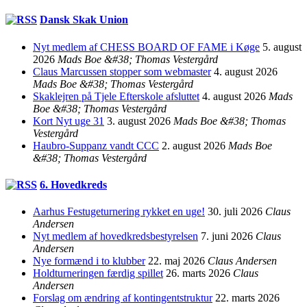
Dansk Skak Union
Nyt medlem af CHESS BOARD OF FAME i Køge
5. august
2026
Mads Boe &#38; Thomas Vestergård
Claus Marcussen stopper som webmaster
4. august 2026
Mads Boe &#38; Thomas Vestergård
Skaklejren på Tjele Efterskole afsluttet
4. august 2026
Mads
Boe &#38; Thomas Vestergård
Kort Nyt uge 31
3. august 2026
Mads Boe &#38; Thomas
Vestergård
Haubro-Suppanz vandt CCC
2. august 2026
Mads Boe
&#38; Thomas Vestergård
6. Hovedkreds
Aarhus Festugeturnering rykket en uge!
30. juli 2026
Claus
Andersen
Nyt medlem af hovedkredsbestyrelsen
7. juni 2026
Claus
Andersen
Nye formænd i to klubber
22. maj 2026
Claus Andersen
Holdturneringen færdig spillet
26. marts 2026
Claus
Andersen
Forslag om ændring af kontingentstruktur
22. marts 2026